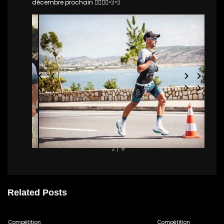
décembre prochain 🏃‍♀️🏃‍♀️💨💨
2 / 9
Related Posts
Compétition
Compétition