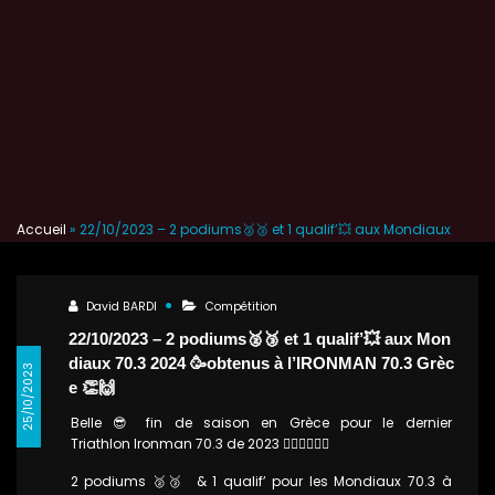
22/10/2023 – 2 podiums🥈🥉 et 1
qualif’💥 aux Mondiaux 70.3
2024 🥳obtenus à l’IRONMAN
70.3 Grèce 👏🙌
Accueil
»
22/10/2023 – 2 podiums🥈🥉 et 1 qualif’💥 aux Mondiaux
70.3 2024 🥳obtenus à l’IRONMAN 70.3 Grèce 👏🙌
David BARDI
Compétition
22/10/2023 – 2 podiums🥈🥉 et 1 qualif’💥 aux Mon
diaux 70.3 2024 🥳obtenus à l’IRONMAN 70.3 Grèc
25/10/2023
e 👏🙌
Belle 😎 fin de saison en Grèce pour le dernier
Triathlon Ironman 70.3 de 2023 🏊‍♀️🚴‍♀️🏃‍♂️
2 podiums 🥈🥉 & 1 qualif’ pour les Mondiaux 70.3 à