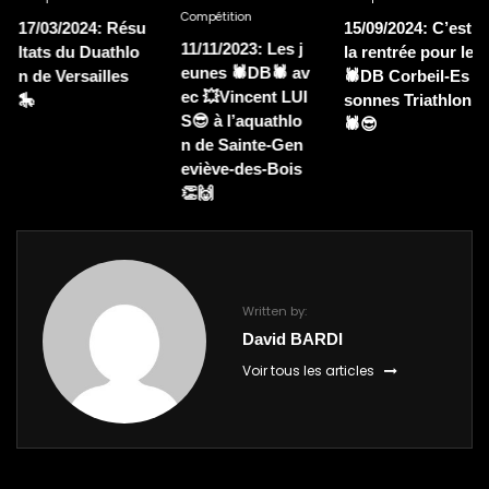
Compétition
17/03/2024: Résu
15/09/2024: C’est
11/11/2023: Les j
ltats du Duathlo
la rentrée pour le
eunes 🕷DB🕷 av
n de Versailles
🕷DB Corbeil-Es
ec 💥Vincent LUI
🎠
sonnes Triathlon
S😎 à l’aquathlo
🕷😎
n de Sainte-Gen
eviève-des-Bois
👏🙌
Written by:
David BARDI
Voir tous les articles