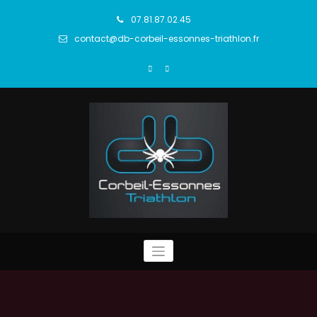
Aller
au
07.81.87.02.45
contenu
contact@db-corbeil-essonnes-triathlon.fr