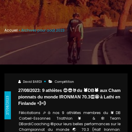
Mois :
août 2023
Accueil
»
Archives pour août 2023
David BARDI
Compétition
27/08/2023: 9 athlètes 😍😎🤘du 🕷DB🕷 aux Cham
pionnats du monde IRONMAN 70.3👏🤩 à Lathi en
27/08/2023
Finlande 💨💨
Félicitations 🎉à nos 9 athlètes membres du 🕷DB
Corbeil-Essonnes Triathlon🕷 & 🕸Team
DBardiCoaching 🕸pour leurs belles performances sur le
Championnat du monde 🌏 70.3 (Half Ironman: