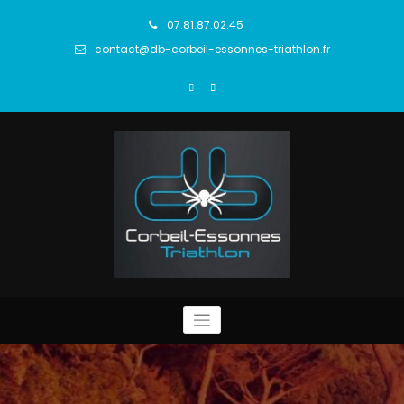
Aller
au
07.81.87.02.45
contenu
contact@db-corbeil-essonnes-triathlon.fr