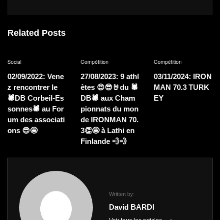
Related Posts
Compétition
Compétition
Compétition
ene
27/08/2023: 9 athl
03/11/2024: IRON
24/05/2024: S
e
ètes 😍😎🤘du 🕷
MAN 70.3 TURK
tifs Champio
-Es
DB🕷 aux Cham
EY
t de France d
For
pionnats du mon
iathlon
ati
de IRONMAN 70.
3👏🤩 à Lathi en
Finlande 💨💨
Written by:
David BARDI