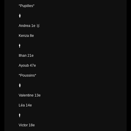
*Pupilles*
🚺
Andrea 1e 🥇
Kenza 8e
🚹
Ilhan 21e
Ayoub 47e
*Poussins*
🚺
Valentine 13e
Léa 14e
🚹
Victor 18e