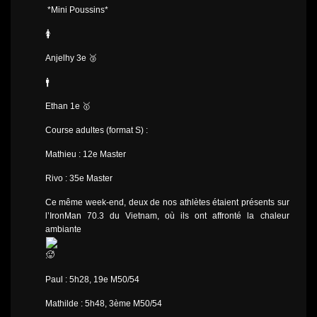
*Mini Poussins*
🚺
Anjelhy 3e 🥉
🚹
Ethan 1e 🥇
Course adultes (format S) :
Mathieu : 12e Master
Rivo : 35e Master
Ce même week-end, deux de nos athlètes étaient présents sur
l’IronMan 70.3 du Vietnam, où ils ont affronté la chaleur
ambiante
:
Paul : 5h28, 19e M50/54
Mathilde : 5h48, 3ème M50/54