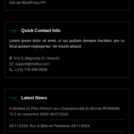
Site de WordPress-FR
Quick Contact Info
Lorem ipsum dolor sit amet, ut ius audiam denique tractatos, pro cu
dicat quidam neglegentur. Vel mazim aliquid.
514 S. Magnolia St. Orlando
support@metlux.com
+(15) 718-999-3939
Latest News
4 athlètes du Pôle Féminin aux Championnats du Monde IRONMAN
70.3 en novembre 2025!
06/07/2025
24/11/2024: Run & Bike de Palaiseau
26/11/2024