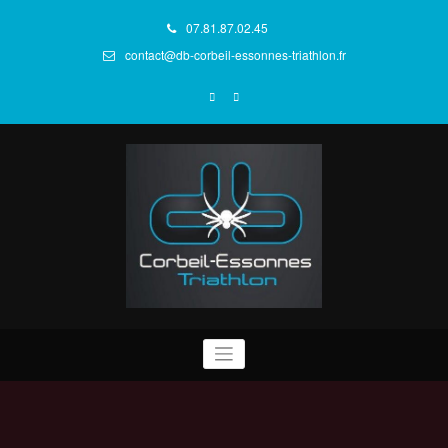
Aller
au
07.81.87.02.45
contenu
contact@db-corbeil-essonnes-triathlon.fr