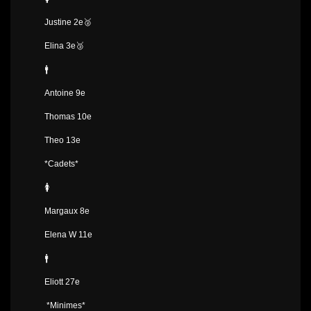
Justine 2e🥈
Elina 3e🥉
🚹
Antoine 9e
Thomas 10e
Theo 13e
*Cadets*
🚺
Margaux 8e
Elena W 11e
🚹
Eliott 27e
*Minimes*