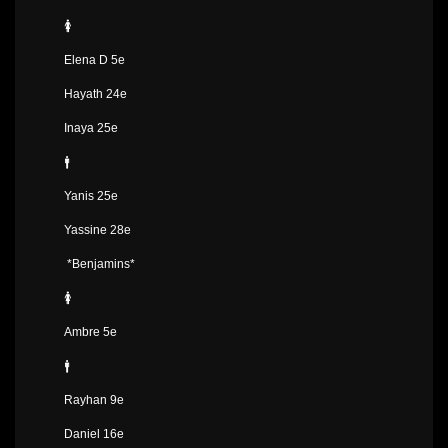
🚺
Elena D 5e
Hayath 24e
Inaya 25e
🚹
Yanis 25e
Yassine 28e
*Benjamins*
🚺
Ambre 5e
🚹
Rayhan 9e
Daniel 16e