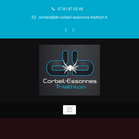
Aller
au
07.81.87.02.45
contenu
contact@db-corbeil-essonnes-triathlon.fr