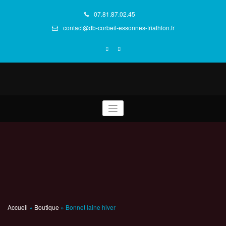
Aller
au
07.81.87.02.45
contenu
contact@db-corbeil-essonnes-triathlon.fr
Bonnet laine hiver
Accueil
»
Boutique
»
Bonnet laine hiver